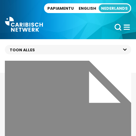
Direct naar artikel
PAPIAMENTU
ENGLISH
NEDERLANDS