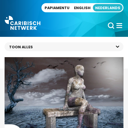
Direct naar artikel
PAPIAMENTU
ENGLISH
NEDERLANDS