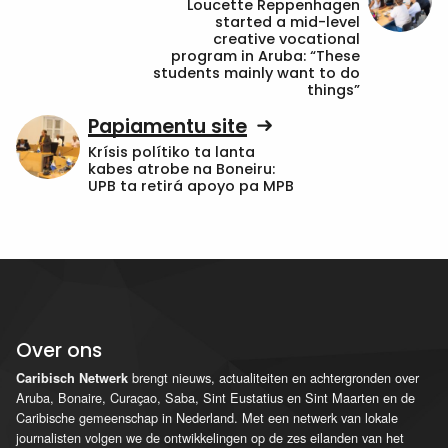
Loucette Reppenhagen
started a mid-level
creative vocational
program in Aruba: “These
students mainly want to do
things”
Papiamentu site
Krísis polítiko ta lanta
kabes atrobe na Boneiru:
UPB ta retirá apoyo pa MPB
Over ons
brengt nieuws, actualiteiten en achtergronden over
Caribisch Netwerk
Aruba, Bonaire, Curaçao, Saba, Sint Eustatius en Sint Maarten en de
Caribische gemeenschap in Nederland. Met een netwerk van lokale
journalisten volgen we de ontwikkelingen op de zes eilanden van het