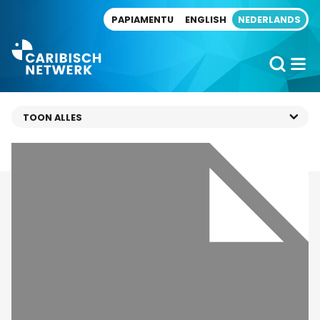
Direct naar artikel
PAPIAMENTU
ENGLISH
NEDERLANDS