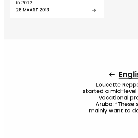
in 2012...
26 MAART 2013
Engli
Loucette Rep
started a mid-level
vocational pr
Aruba: “These 
mainly want to do