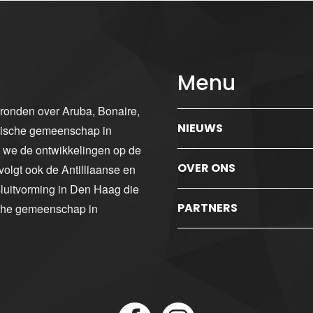
Menu
gronden over Aruba, Bonaire,
NIEUWS
ibische gemeenschap in
n we de ontwikkelingen op de
OVER ONS
volgt ook de Antilliaanse en
luitvorming in Den Haag die
PARTNERS
sche gemeenschap in