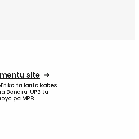
mentu site
olítiko ta lanta kabes
a Boneiru: UPB ta
apoyo pa MPB