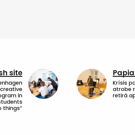
sh site
Papia
penhagen
Krísis p
 creative
atrobe n
ogram in
retirá 
students
 things”