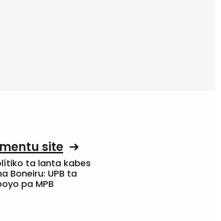
mentu site
olítiko ta lanta kabes
a Boneiru: UPB ta
apoyo pa MPB