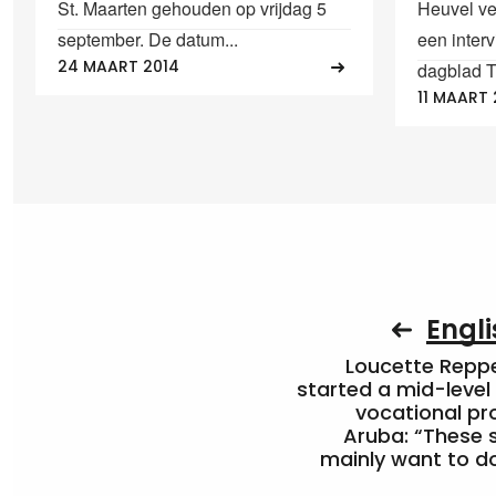
St. Maarten gehouden op vrijdag 5
Heuvel ve
september. De datum...
een inter
24 MAART 2014
dagblad T
11 MAART 
Engli
Loucette Rep
started a mid-level
vocational pr
Aruba: “These 
mainly want to do