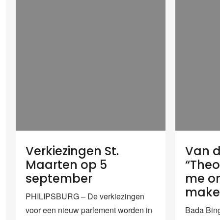
Verkiezingen St.
Van d
Maarten op 5
“Theo
september
me om
make
PHILIPSBURG – De verkiezingen
voor een nieuw parlement worden in
Bada Bing