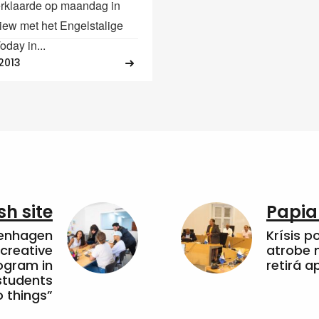
rklaarde op maandag in
view met het Engelstalige
oday in...
2013
sh site
Papia
penhagen
Krísis p
 creative
atrobe n
ogram in
retirá 
students
 things”