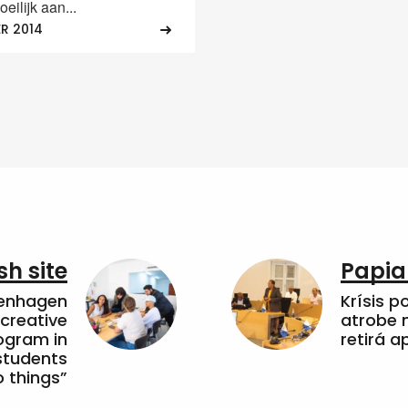
oeilijk aan...
R 2014
sh site
Papia
penhagen
Krísis p
 creative
atrobe n
ogram in
retirá 
students
 things”