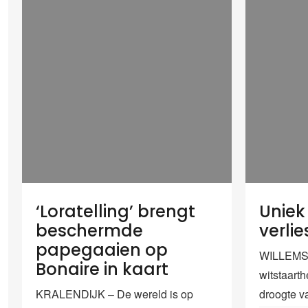
‘Loratelling’ brengt
Uniek
beschermde
verlie
papegaaien op
WILLEMST
Bonaire in kaart
witstaarth
KRALENDIJK – De wereld is op
droogte v