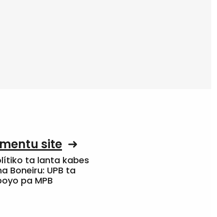
mentu site
olítiko ta lanta kabes
a Boneiru: UPB ta
apoyo pa MPB