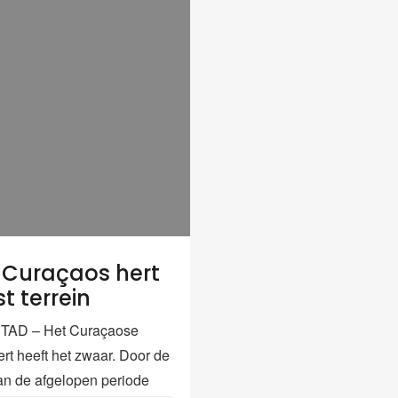
 Curaçaos hert
st terrein
AD – Het Curaçaose
ert heeft het zwaar. Door de
an de afgelopen periode