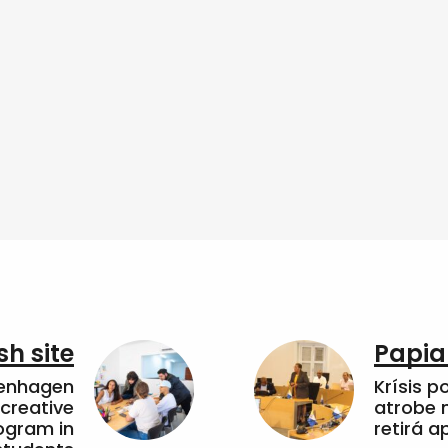
sh site
Papia
penhagen
Krísis p
 creative
atrobe n
ogram in
retirá 