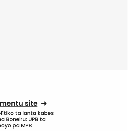
mentu site
olítiko ta lanta kabes
a Boneiru: UPB ta
apoyo pa MPB