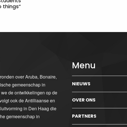
students
 things”
Menu
gronden over Aruba, Bonaire,
NIEUWS
ibische gemeenschap in
n we de ontwikkelingen op de
OVER ONS
volgt ook de Antilliaanse en
luitvorming in Den Haag die
PARTNERS
sche gemeenschap in