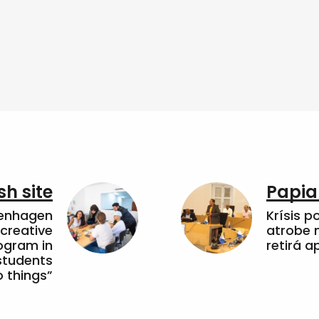
sh site
Papia
penhagen
Krísis p
 creative
atrobe n
ogram in
retirá 
students
 things”