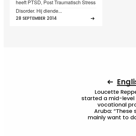
heeft PTSD, Post Traumatisch Stress
Disorder. Hij diende...
28 SEPTEMBER 2014
Engli
Loucette Rep
started a mid-level
vocational pr
Aruba: “These 
mainly want to do