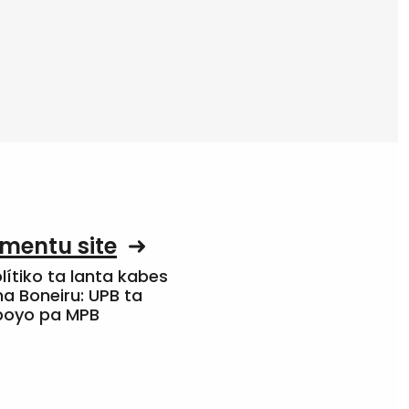
mentu site
olítiko ta lanta kabes
a Boneiru: UPB ta
apoyo pa MPB