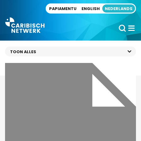
Direct naar artikel
PAPIAMENTU
ENGLISH
NEDERLANDS