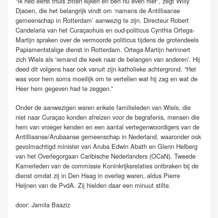
“Ik heb eerst thuis zitten kijken en ben nu even hier”, zegt Willy
Djaoen, die het belangrijk vindt om ‘namens de Antilliaanse
gemeenschap in Rotterdam’ aanwezig te zijn. Directeur Robert
Candelaria van het Curaçaohuis en oud-politicus Cynthia Ortega-
Martijn spraken over de vermoorde politicus tijdens de grotendeels
Papiamentstalige dienst in Rotterdam. Ortega-Martijn herinnert
zich Wiels als ‘iemand die keek naar de belangen van anderen’. Hij
deed dit volgens haar ook vanuit zijn katholieke achtergrond. “Het
was voor hem soms moeilijk om te vertellen wat hij zag en wat de
Heer hem gegeven had te zeggen.”
Onder de aanwezigen waren enkele familieleden van Wiels, die
niet naar Curaçao konden afreizen voor de begrafenis, mensen die
hem van vroeger kenden en een aantal vertegenwoordigers van de
Antilliaanse/Arubaanse gemeenschap in Nederland, waaronder ook
gevolmachtigd minister van Aruba Edwin Abath en Glenn Helberg
van het Overlegorgaan Caribische Nederlanders (OCaN). Tweede
Kamerleden van de commissie Koninkrijksrelaties ontbraken bij de
dienst omdat zij in Den Haag in overleg waren, aldus Pierre
Heijnen van de PvdA. Zij hielden daar een minuut stilte.
door: Jamila Baaziz