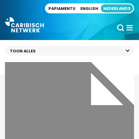
Direct naar artikel
PAPIAMENTU
ENGLISH
NEDERLANDS