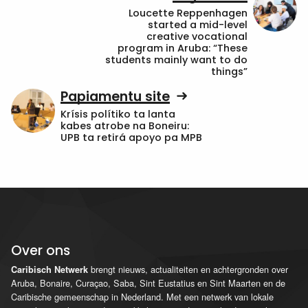
Loucette Reppenhagen
started a mid-level
creative vocational
program in Aruba: “These
students mainly want to do
things”
Papiamentu site
Krísis polítiko ta lanta
kabes atrobe na Boneiru:
UPB ta retirá apoyo pa MPB
Over ons
brengt nieuws, actualiteiten en achtergronden over
Caribisch Netwerk
Aruba, Bonaire, Curaçao, Saba, Sint Eustatius en Sint Maarten en de
Caribische gemeenschap in Nederland. Met een netwerk van lokale