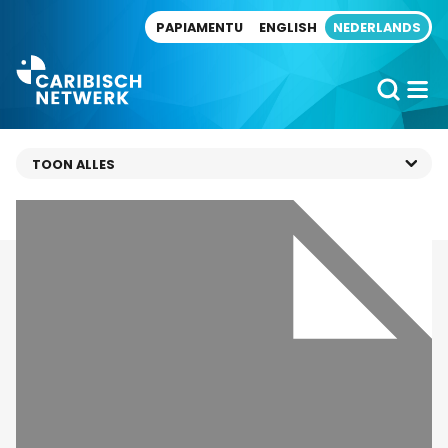
Direct naar artikel
PAPIAMENTU
ENGLISH
NEDERLANDS