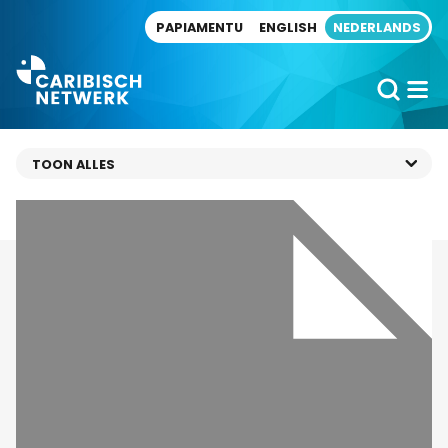
Direct naar artikel
PAPIAMENTU
ENGLISH
NEDERLANDS