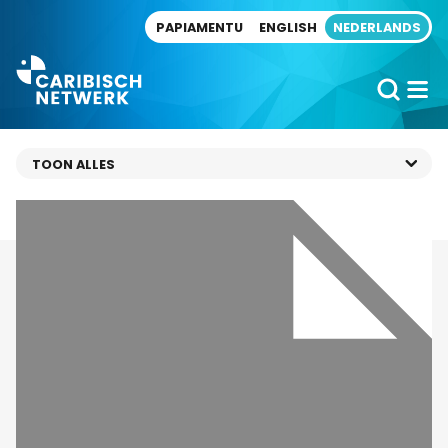
Direct naar artikel
PAPIAMENTU
ENGLISH
NEDERLANDS