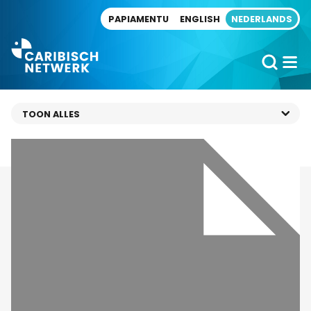
Direct naar artikel
PAPIAMENTU
ENGLISH
NEDERLANDS