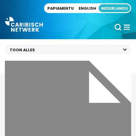
Direct naar artikel
PAPIAMENTU
ENGLISH
NEDERLANDS