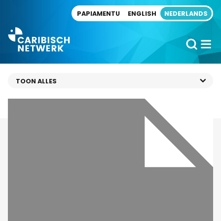
Direct naar artikel
PAPIAMENTU
ENGLISH
NEDERLANDS