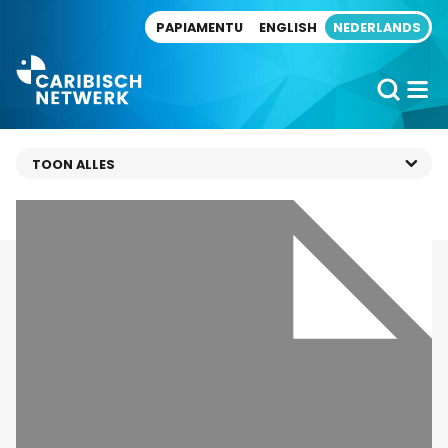
Direct naar artikel
PAPIAMENTU
ENGLISH
NEDERLANDS