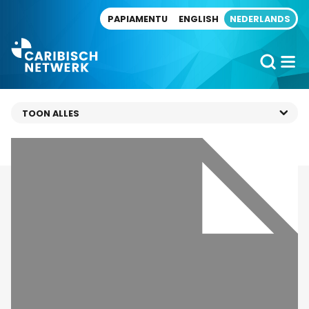
Direct naar artikel
PAPIAMENTU
ENGLISH
NEDERLANDS