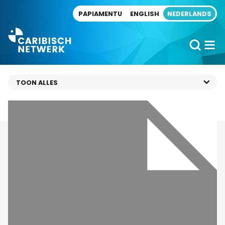
Direct naar artikel
PAPIAMENTU
ENGLISH
NEDERLANDS