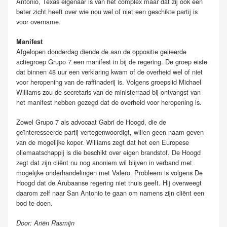
Antonio, Texas eigenaar is van het complex maar dat zij ook een
beter zicht heeft over wie nou wel of niet een geschikte partij is
voor overname.
Manifest
Afgelopen donderdag diende de aan de oppositie gelieerde
actiegroep Grupo 7 een manifest in bij de regering. De groep eiste
dat binnen 48 uur een verklaring kwam of de overheid wel of niet
voor heropening van de raffinaderij is. Volgens groepslid Michael
Williams zou de secretaris van de ministerraad bij ontvangst van
het manifest hebben gezegd dat de overheid voor heropening is.
Zowel Grupo 7 als advocaat Gabri de Hoogd, die de
geïnteresseerde partij vertegenwoordigt, willen geen naam geven
van de mogelijke koper. Williams zegt dat het een Europese
oliemaatschappij is die beschikt over eigen brandstof. De Hoogd
zegt dat zijn cliënt nu nog anoniem wil blijven in verband met
mogelijke onderhandelingen met Valero. Probleem is volgens De
Hoogd dat de Arubaanse regering niet thuis geeft. Hij overweegt
daarom zelf naar San Antonio te gaan om namens zijn cliënt een
bod te doen.
Door: Ariën Rasmijn