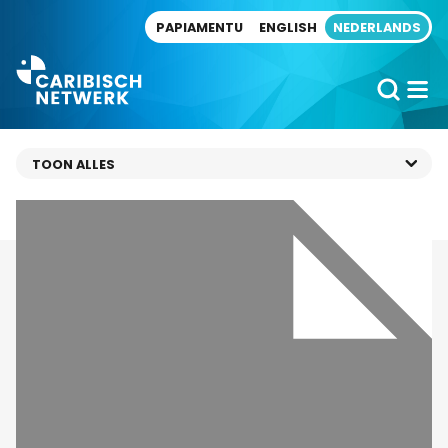
Direct naar artikel
PAPIAMENTU
ENGLISH
NEDERLANDS