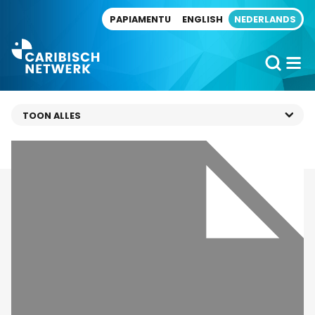
Direct naar artikel
PAPIAMENTU
ENGLISH
NEDERLANDS