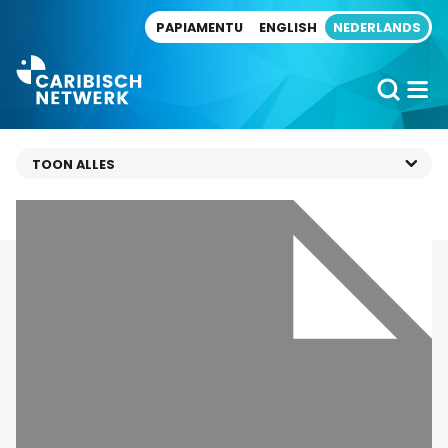
Direct naar artikel
PAPIAMENTU
ENGLISH
NEDERLANDS