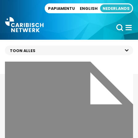
Direct naar artikel
PAPIAMENTU
ENGLISH
NEDERLANDS