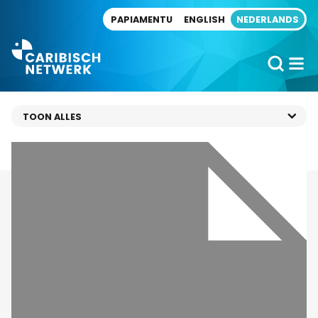
Direct naar artikel
PAPIAMENTU
ENGLISH
NEDERLANDS