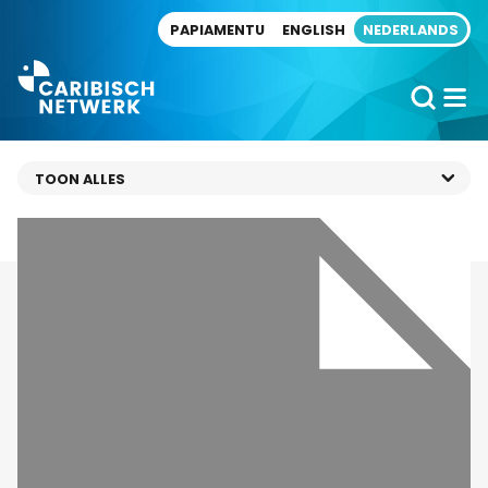
Direct naar artikel
PAPIAMENTU
ENGLISH
NEDERLANDS