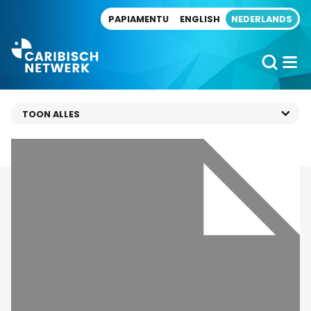
Direct naar artikel
PAPIAMENTU
ENGLISH
NEDERLANDS