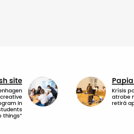
sh site
Papia
penhagen
Krísis p
 creative
atrobe n
ogram in
retirá 
students
 things”