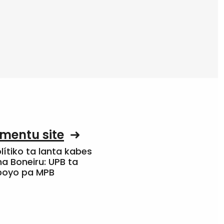
mentu site
olítiko ta lanta kabes
a Boneiru: UPB ta
apoyo pa MPB