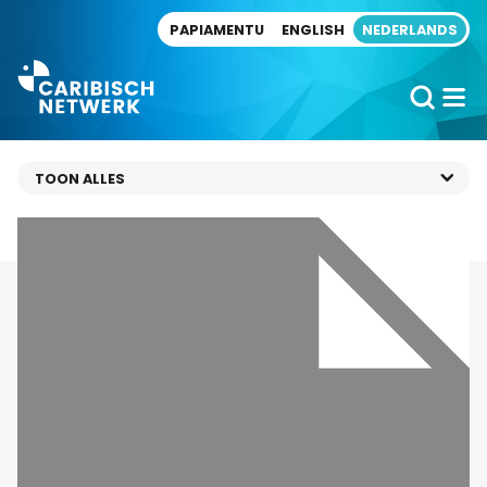
Direct naar artikel
PAPIAMENTU
ENGLISH
NEDERLANDS