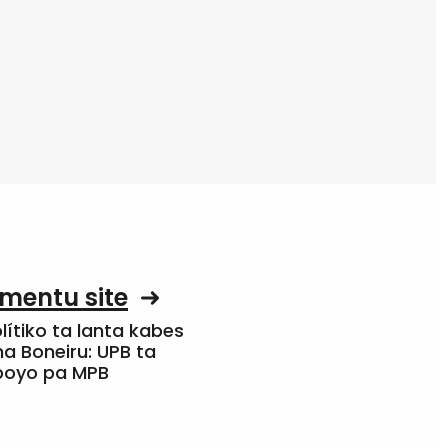
mentu site
olítiko ta lanta kabes
a Boneiru: UPB ta
apoyo pa MPB