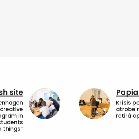
sh site
Papia
penhagen
Krísis p
 creative
atrobe n
ogram in
retirá 
students
 things”