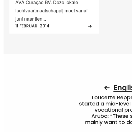
AVA Curaçao BV. Deze lokale
luchtvaartmaatschappij moet vanaf
juni naar tien...
11 FEBRUARI 2014
Engli
Loucette Rep
started a mid-level
vocational pr
Aruba: “These 
mainly want to do