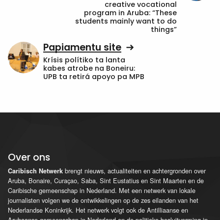
creative vocational
program in Aruba: “These
students mainly want to do
things”
Papiamentu site
Krísis polítiko ta lanta
kabes atrobe na Boneiru:
UPB ta retirá apoyo pa MPB
Over ons
brengt nieuws, actualiteiten en achtergronden over
Caribisch Netwerk
Aruba, Bonaire, Curaçao, Saba, Sint Eustatius en Sint Maarten en de
Caribische gemeenschap in Nederland. Met een netwerk van lokale
journalisten volgen we de ontwikkelingen op de zes eilanden van het
Nederlandse Koninkrijk. Het netwerk volgt ook de Antilliaanse en
Arubaanse gemeenschap in Nederland en de politieke besluitvorming in