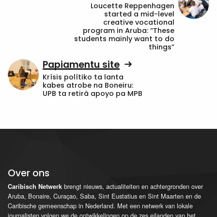
Loucette Reppenhagen
started a mid-level
creative vocational
program in Aruba: “These
students mainly want to do
things”
Papiamentu site
Krísis polítiko ta lanta
kabes atrobe na Boneiru:
UPB ta retirá apoyo pa MPB
Over ons
brengt nieuws, actualiteiten en achtergronden over
Caribisch Netwerk
Aruba, Bonaire, Curaçao, Saba, Sint Eustatius en Sint Maarten en de
Caribische gemeenschap in Nederland. Met een netwerk van lokale
journalisten volgen we de ontwikkelingen op de zes eilanden van het