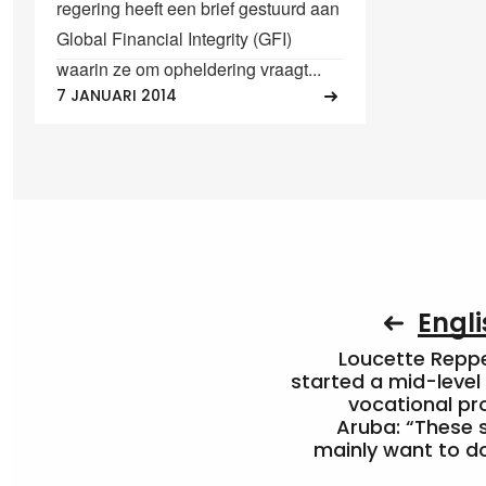
regering heeft een brief gestuurd aan
Global Financial Integrity (GFI)
waarin ze om opheldering vraagt...
7 JANUARI 2014
Engli
Loucette Rep
started a mid-level
vocational pr
Aruba: “These 
mainly want to do