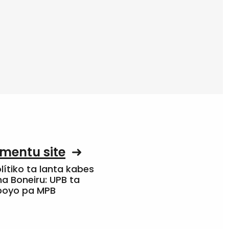
mentu site
olítiko ta lanta kabes
a Boneiru: UPB ta
apoyo pa MPB