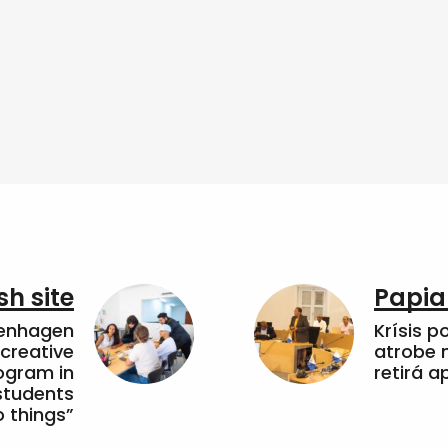
sh site
Papia
penhagen
Krísis p
 creative
atrobe n
ogram in
retirá 
students
 things”