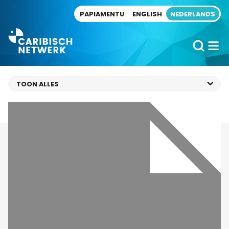
Direct naar artikel
PAPIAMENTU
ENGLISH
NEDERLANDS