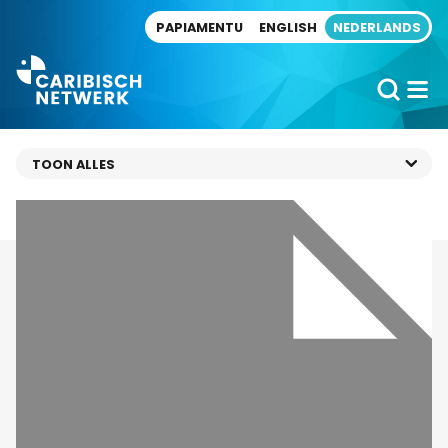
Direct naar artikel
PAPIAMENTU
ENGLISH
NEDERLANDS