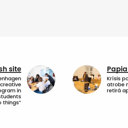
sh site
Papia
penhagen
Krísis p
 creative
atrobe n
ogram in
retirá 
students
 things”