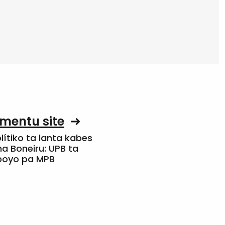
mentu site
olítiko ta lanta kabes
a Boneiru: UPB ta
apoyo pa MPB