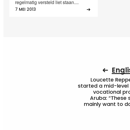
regelmatig versteld liet staan....
7 MEI 2013
Engli
Loucette Rep
started a mid-level
vocational pr
Aruba: “These 
mainly want to do