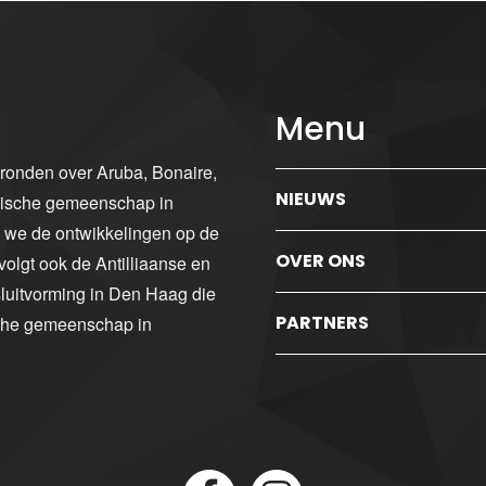
Menu
gronden over Aruba, Bonaire,
NIEUWS
ibische gemeenschap in
n we de ontwikkelingen op de
OVER ONS
volgt ook de Antilliaanse en
luitvorming in Den Haag die
PARTNERS
sche gemeenschap in