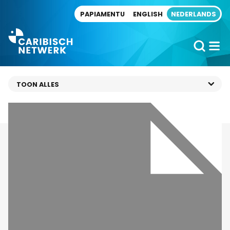
Direct naar artikel
PAPIAMENTU
ENGLISH
NEDERLANDS