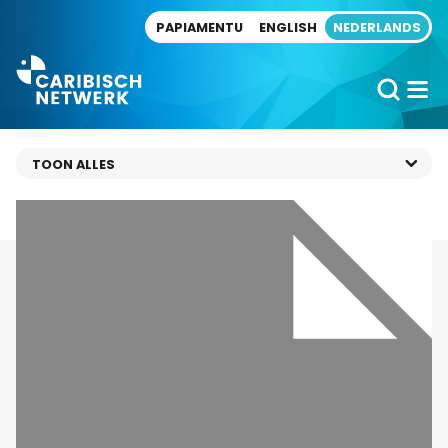
Direct naar artikel
PAPIAMENTU
ENGLISH
NEDERLANDS