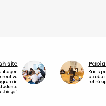
sh site
Papia
penhagen
Krísis p
 creative
atrobe n
ogram in
retirá 
students
 things”