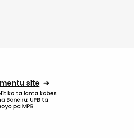
mentu site
olítiko ta lanta kabes
a Boneiru: UPB ta
apoyo pa MPB