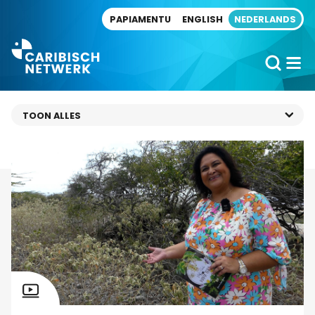
Direct naar artikel
PAPIAMENTU
ENGLISH
NEDERLANDS