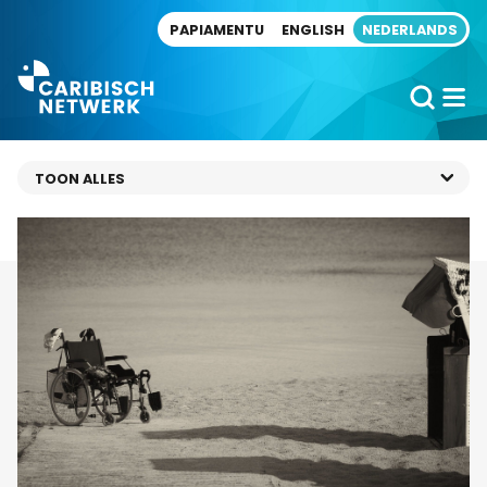
Direct naar artikel
PAPIAMENTU
ENGLISH
NEDERLANDS