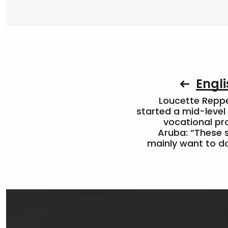
Engli
Loucette Rep
started a mid-level
vocational pr
Aruba: “These 
mainly want to do