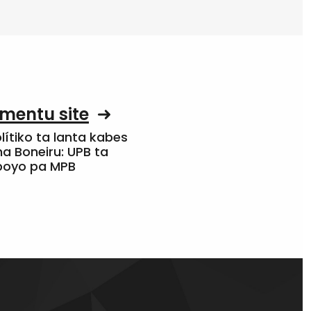
mentu site
olítiko ta lanta kabes
a Boneiru: UPB ta
apoyo pa MPB