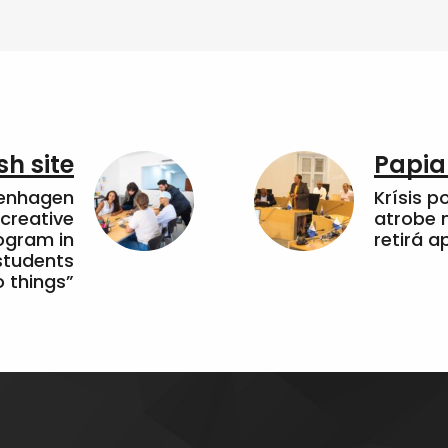
sh site
Papia
penhagen
Krísis p
 creative
atrobe n
ogram in
retirá 
students
 things”