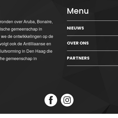
Menu
gronden over Aruba, Bonaire,
NIEUWS
ibische gemeenschap in
n we de ontwikkelingen op de
OVER ONS
volgt ook de Antilliaanse en
luitvorming in Den Haag die
PARTNERS
sche gemeenschap in