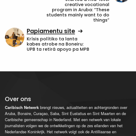
creative vocational
program in Aruba: “These
students mainly want to do
things”
Papiamentu site
Krísis polítiko ta lanta
kabes atrobe na Boneiru:
UPB ta retirá apoyo pa MPB
Over ons
brengt nieuws, actualiteiten en achtergronden over
Caribisch Netwerk
Aruba, Bonaire, Curaçao, Saba, Sint Eustatius en Sint Maarten en de
Caribische gemeenschap in Nederland. Met een netwerk van lokale
journalisten volgen we de ontwikkelingen op de zes eilanden van het
Nederlandse Koninkrijk. Het netwerk volgt ook de Antilliaanse en