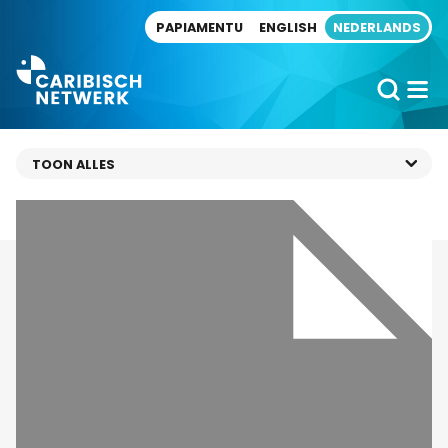
Direct naar artikel
PAPIAMENTU
ENGLISH
NEDERLANDS