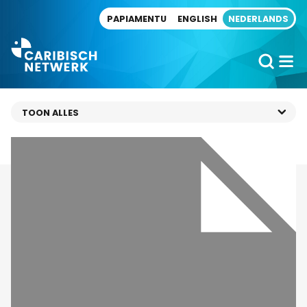
Direct naar artikel
PAPIAMENTU
ENGLISH
NEDERLANDS