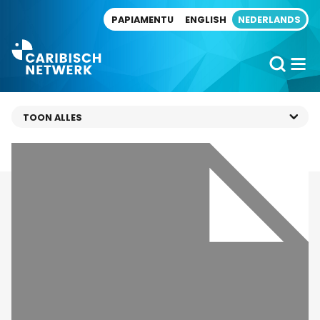
Direct naar artikel
PAPIAMENTU
ENGLISH
NEDERLANDS