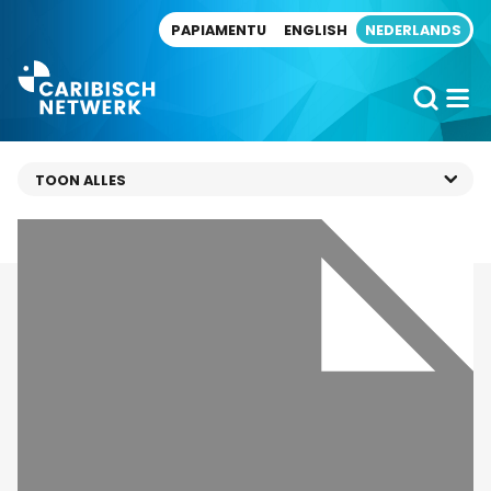
Direct naar artikel
PAPIAMENTU
ENGLISH
NEDERLANDS