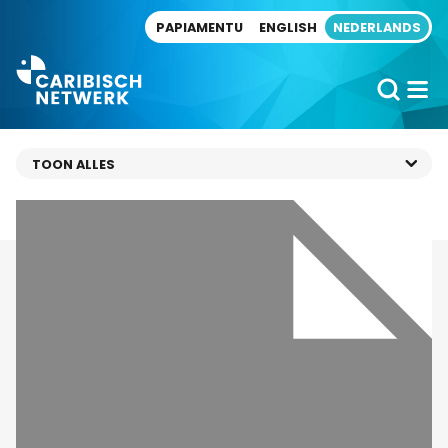
Direct naar artikel
PAPIAMENTU
ENGLISH
NEDERLANDS